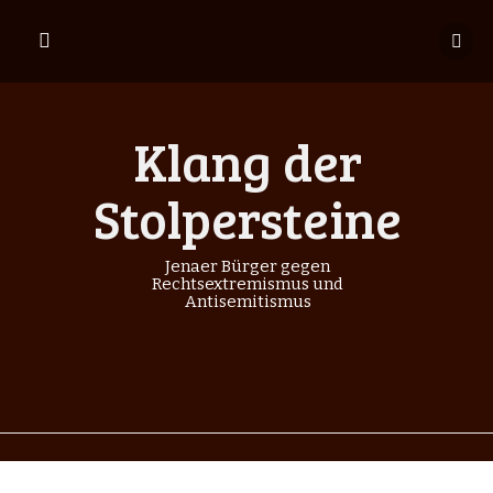
S
p
r
i
n
Klang der
g
e
z
Stolpersteine
u
m
Jenaer Bürger gegen
I
Rechtsextremismus und
n
Antisemitismus
h
a
l
t